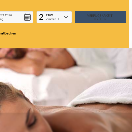
2
ST 2026
ERW.:
tag
Zimmer: 1
rn/löschen