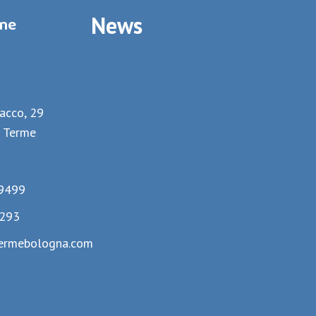
News
rme
lacco, 29
 Terme
9499
293
ermebologna.com