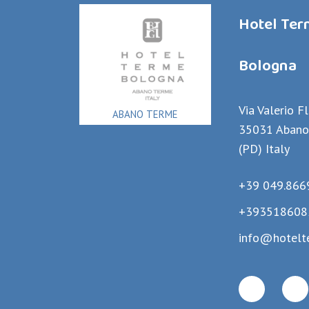
Hotel Te
Bologna
Via Valerio F
ABANO TERME
35031 Abano
(PD) Italy
+39 049.866
+393518608
info@hotelt