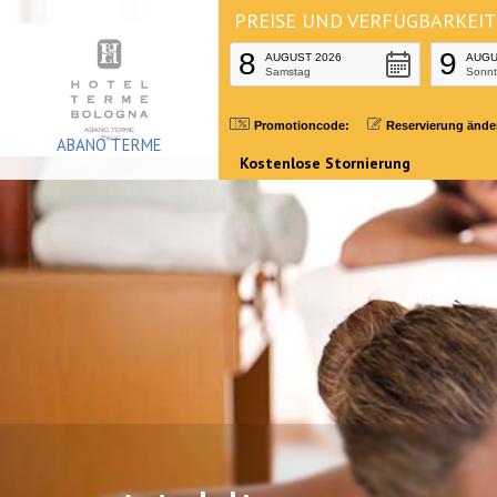
Zum
PREISE UND VERFÜGBARKEIT
Inhalt
8
9
AUGUST 2026
AUGU
Samstag
Sonn
springen
Promotioncode:
Reservierung ände
ABANO TERME
Kostenlose Stornierung