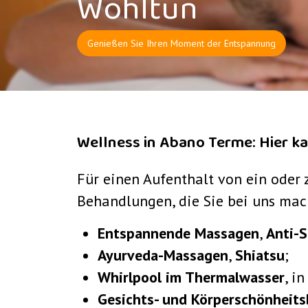
Wohltun
Genießen Sie Ihren Moment der Entspannung
Wellness in Abano Terme: Hier k
Für einen Aufenthalt von ein oder 
Behandlungen, die Sie bei uns ma
Entspannende Massagen
,
Anti-S
Ayurveda-Massagen
,
Shiatsu
;
Whirlpool im Thermalwasser
, i
Gesichts- und Körperschönheits