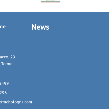
News
rme
lacco, 29
 Terme
9499
293
ermebologna.com