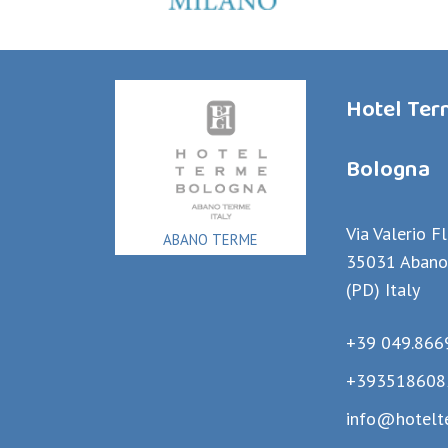
Hotel Te
Bologna
Via Valerio F
ABANO TERME
35031 Abano
(PD) Italy
+39 049.866
+393518608
info@hotelt