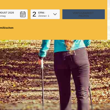
2
UGUST 2026
ERW.:
ontag
Zimmer: 1
rn/löschen