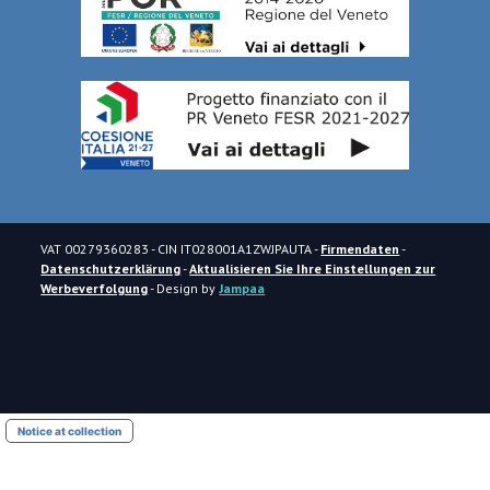
VAT
00279360283
- CIN
IT028001A1ZWJPAUTA
-
Firmendaten
-
Datenschutzerklärung
-
Aktualisieren Sie Ihre Einstellungen zur
Werbeverfolgung
- Design by
Jampaa
Notice at collection