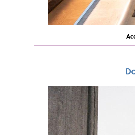
Acc
D