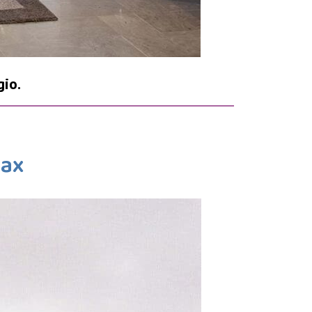
gio.
lax