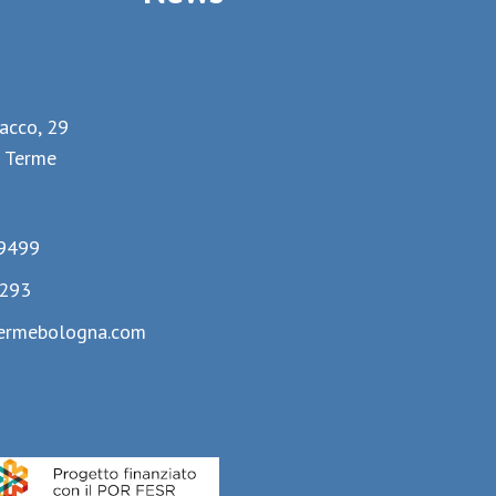
lacco, 29
 Terme
9499
293
ermebologna.com