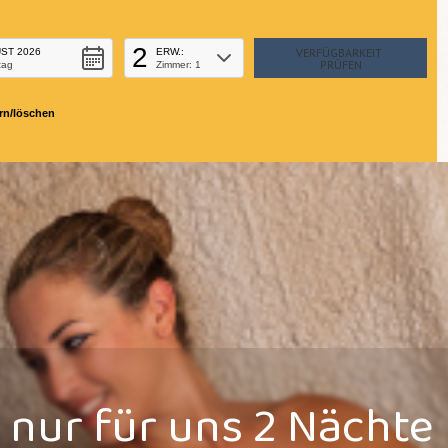
2
ST 2026
ERW.:
tag
Zimmer: 1
rn/löschen
nur für uns 2 Nächte