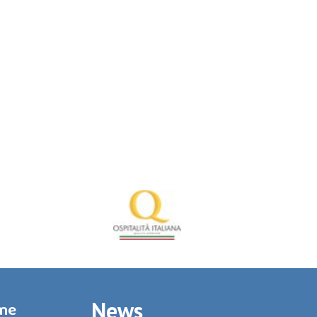
News
rme