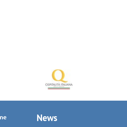
News
rme