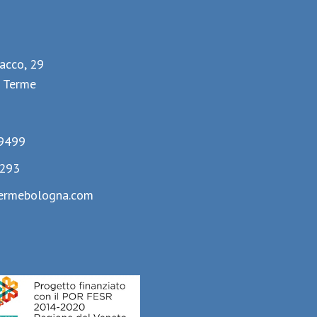
lacco, 29
 Terme
9499
293
ermebologna.com