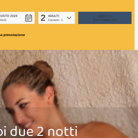
2
OSTO 2026
ADULTI:
rtedì
Camere: 1
na prenotazione
i due 2 notti