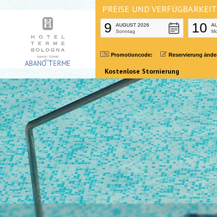
Zum
PREISE UND VERFÜGBARKEIT
Inhalt
9
10
AUGUST 2026
A
Sonntag
M
springen
Promotioncode:
Reservierung ände
ABANO TERME
Kostenlose Stornierung