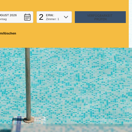
2
UGUST 2026
ERW.:
ontag
Zimmer: 1
rn/löschen