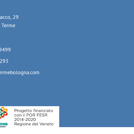
lacco, 29
 Terme
9499
293
ermebologna.com