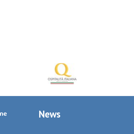
News
rme