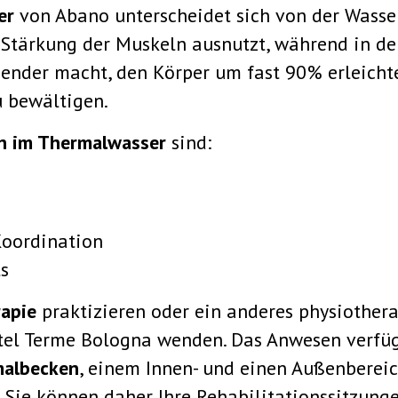
er
von Abano unterscheidet sich von der Wasser
 Stärkung der Muskeln ausnutzt, während in d
nder macht, den Körper um fast 90% erleichter
 bewältigen.
on im Thermalwasser
sind:
Koordination
s
apie
praktizieren oder ein anderes physiothe
otel Terme Bologna wenden. Das Anwesen verfü
malbecken
, einem Innen- und einen Außenbereic
 Sie können daher Ihre Rehabilitationssitzun