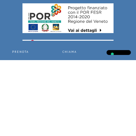
PRENOTA
CHIAMA
CHATTA
P.IVA
00279360283
- CIN
IT028001A1ZWJPAUTA
-
Dati societari
-
Privacy policy
-
Aggiorna le impostazioni di tracciamento della
pubblicità
- Design by
Jampaa