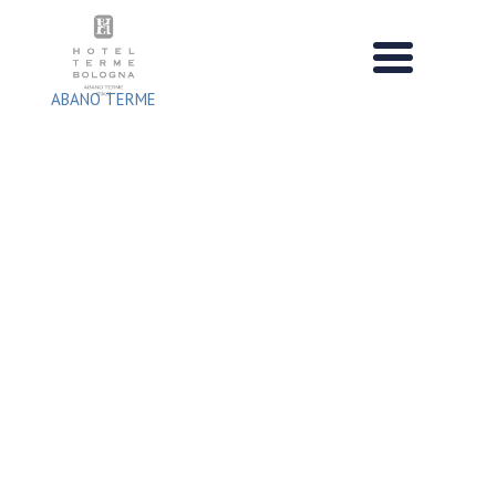
Salta
al
contenuto
ABANO TERME