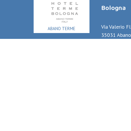
Bologna
Via Valerio F
ABANO TERME
35031 Abano
(PD) Italy
+39 049.866
+393518608
info@hotelt