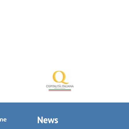
News
rme