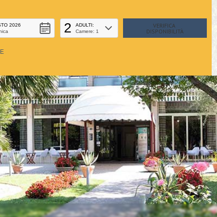
2
TO 2026
ADULTI:
nica
Camere: 1
NE