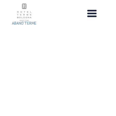
Salta
al
contenuto
ABANO TERME