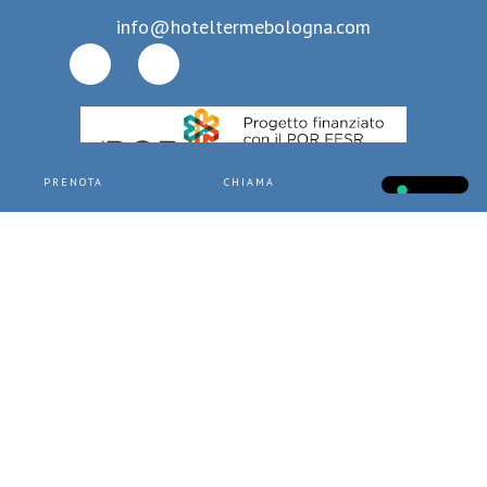
info@hoteltermebologna.com
PRENOTA
CHIAMA
CHATTA
P.IVA
00279360283
- CIN
IT028001A1ZWJPAUTA
-
Dati societari
-
Privacy policy
-
Aggiorna le impostazioni di tracciamento della
pubblicità
- Design by
Jampaa