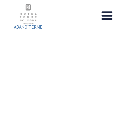
Salta
al
contenuto
ABANO TERME