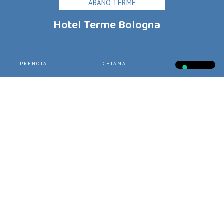
ABANO TERME
Hotel Terme Bologna
Via Valerio Flacco, 29
PRENOTA
CHIAMA
CHATTA
35031 Abano Terme (PD) Italy
+39 049.8669499
+393518608293
info@hoteltermebologna.com