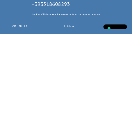
+393518608293
info@hoteltermebologna.com
PRENOTA
CHIAMA
CHATTA
P.IVA
00279360283
- CIN
IT028001A1ZWJPAUTA
-
Dati societari
-
Privacy policy
-
Aggiorna le impostazioni di tracciamento della
pubblicità
- Design by
Jampaa