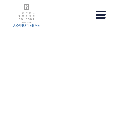
Salta
al
contenuto
ABANO TERME