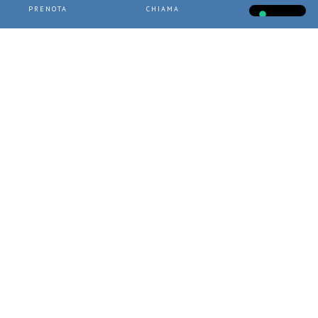
PRENOTA
CHIAMA
CHATTA
SCOPRI DI PIÙ
ABANO TERME
Hotel Terme Bologna