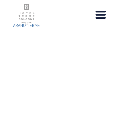
Salta
al
contenuto
ABANO TERME