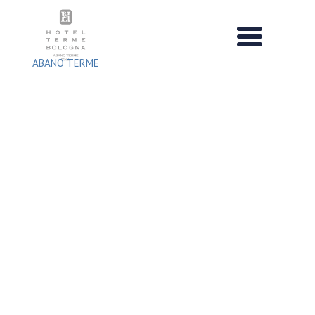
Salta
al
contenuto
ABANO TERME