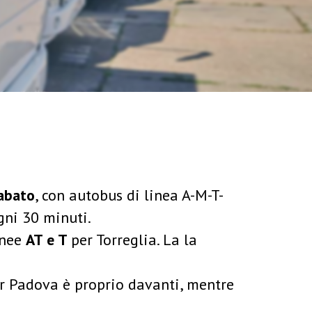
sabato
, con autobus di linea A-M-T-
ogni 30 minuti.
inee
AT e T
per Torreglia. La la
er Padova è proprio davanti, mentre