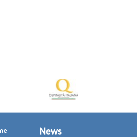
News
rme