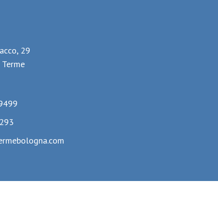
lacco, 29
 Terme
9499
293
ermebologna.com