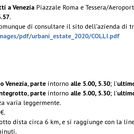
ti a Venezia
Piazzale Roma e Tessera/Aeroport
3.57
.
munque di consultare il sito dell’azienda di t
/images/pdf/urbani_estate_2020/COLLI.pdf
o Venezia
,
parte
intorno
alle 5.00, 5.30
; l’
ultim
ntegrotto
,
parte
intorno
alle 5.00, 5.30
; l’
ultim
nza varia leggermente.
 €.
tto dista circa 6 km, e si raggiunge con la lin
minuti.