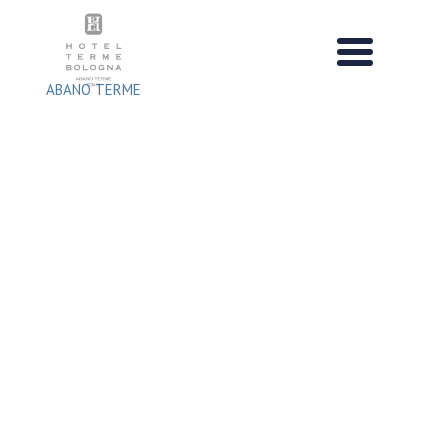
Salta
al
contenuto
ABANO TERME