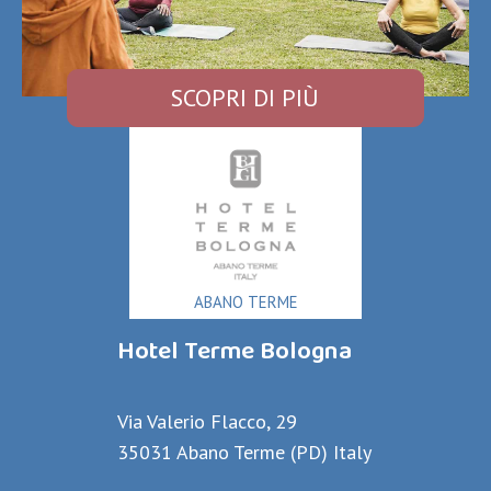
SCOPRI DI PIÙ
ABANO TERME
Hotel Terme Bologna
Via Valerio Flacco, 29
35031 Abano Terme (PD) Italy